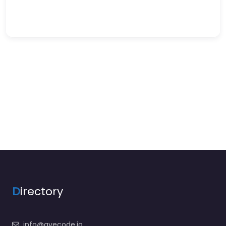
D
irectory
info@ayecode.io