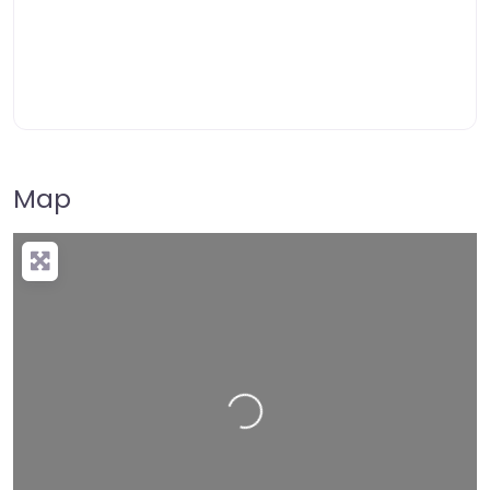
Map
+
−
Press Enter key to search