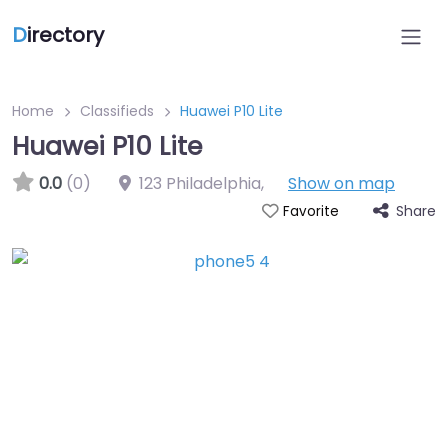
D
irectory
Home
Classifieds
Huawei P10 Lite
Huawei P10 Lite
0.0
(0)
123 Philadelphia
,
Show on map
Share
Favorite